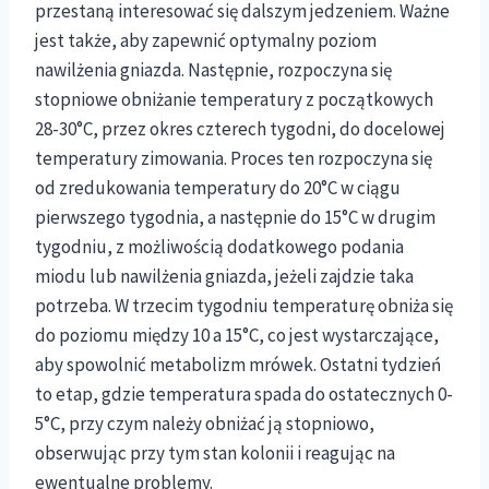
przestaną interesować się dalszym jedzeniem. Ważne
jest także, aby zapewnić optymalny poziom
nawilżenia gniazda. Następnie, rozpoczyna się
stopniowe obniżanie temperatury z początkowych
28-30°C, przez okres czterech tygodni, do docelowej
temperatury zimowania. Proces ten rozpoczyna się
od zredukowania temperatury do 20°C w ciągu
pierwszego tygodnia, a następnie do 15°C w drugim
tygodniu, z możliwością dodatkowego podania
miodu lub nawilżenia gniazda, jeżeli zajdzie taka
potrzeba. W trzecim tygodniu temperaturę obniża się
do poziomu między 10 a 15°C, co jest wystarczające,
aby spowolnić metabolizm mrówek. Ostatni tydzień
to etap, gdzie temperatura spada do ostatecznych 0-
5°C, przy czym należy obniżać ją stopniowo,
obserwując przy tym stan kolonii i reagując na
ewentualne problemy.