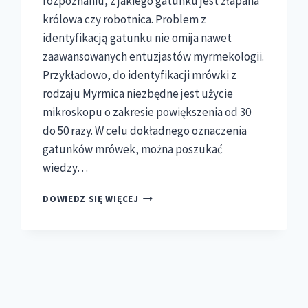
rozpoznaniu, z jakiego gatunku jest złapana
królowa czy robotnica. Problem z
identyfikacją gatunku nie omija nawet
zaawansowanych entuzjastów myrmekologii.
Przykładowo, do identyfikacji mrówki z
rodzaju Myrmica niezbędne jest użycie
mikroskopu o zakresie powiększenia od 30
do 50 razy. W celu dokładnego oznaczenia
gatunków mrówek, można poszukać
wiedzy…
JAK
DOWIEDZ SIĘ WIĘCEJ
ROZPOZNAĆ
DANY
GATUNEK
MRÓWKI?