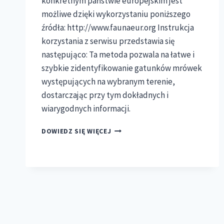
konkretnym państwie europejskim jest
możliwe dzięki wykorzystaniu poniższego
źródła: http://www.faunaeur.org Instrukcja
korzystania z serwisu przedstawia się
następująco: Ta metoda pozwala na łatwe i
szybkie zidentyfikowanie gatunków mrówek
występujących na wybranym terenie,
dostarczając przy tym dokładnych i
wiarygodnych informacji.
MRÓWKI
DOWIEDZ SIĘ WIĘCEJ
Z
INNYCH
ZAKĄTKÓW
EUROPY