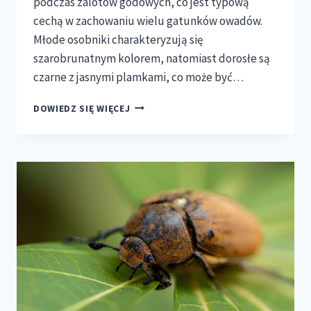
podczas zalotów godowych, co jest typową
cechą w zachowaniu wielu gatunków owadów.
Młode osobniki charakteryzują się
szarobrunatnym kolorem, natomiast dorosłe są
czarne z jasnymi plamkami, co może być…
HODOWLA
DOWIEDZ SIĘ WIĘCEJ
KARACZANA
ARGENTYŃSKIEGO