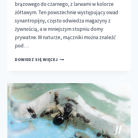
brązowego do czarnego, z larwami w kolorze
żółtawym. Ten powszechnie występujący owad
synantropijny, często odwiedza magazyny z
żywnością, a w mniejszym stopniu domy
prywatne. W naturze, mączniki można znaleźć
pod…
HODOWLA
DOWIEDZ SIĘ WIĘCEJ
MĄCZNIKA
MŁYNARKA