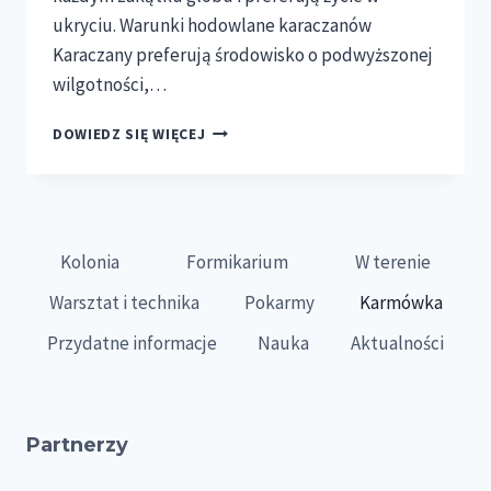
ukryciu. Warunki hodowlane karaczanów
Karaczany preferują środowisko o podwyższonej
wilgotności,…
HODOWLA
DOWIEDZ SIĘ WIĘCEJ
KARACZANA
SZAREGO
Kolonia
Formikarium
W terenie
Warsztat i technika
Pokarmy
Karmówka
Przydatne informacje
Nauka
Aktualności
Partnerzy