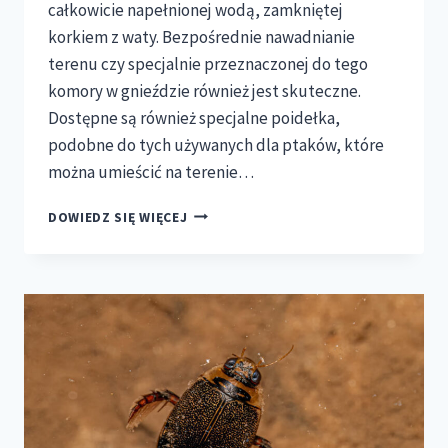
całkowicie napełnionej wodą, zamkniętej
korkiem z waty. Bezpośrednie nawadnianie
terenu czy specjalnie przeznaczonej do tego
komory w gnieździe również jest skuteczne.
Dostępne są również specjalne poidełka,
podobne do tych używanych dla ptaków, które
można umieścić na terenie…
JAK
DOWIEDZ SIĘ WIĘCEJ
ZAPEWNIĆ
ODPOWIEDNI
POZIOM
WILGOTNOŚCI
W
DOMU
DLA
MRÓWEK?