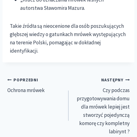
autorstwa Sławomira Mazura.
Takie źródła są nieocenione dla osób poszukujących
głębszej wiedzy o gatunkach mrówek występujących
na terenie Polski, pomagając w dokładnej
identyfikacji.
Nawigacja
POPRZEDNI
NASTĘPNY
Ochrona mrówek
Czy podczas
wpisu
przygotowywania domu
dla mrówek lepiej jest
stworzyć pojedynczą
komorę czy kompletny
labirynt ?